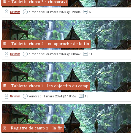
🍫 - Tablette choco 3 - chocoravi
Grimm
dimanche 31 mars 2024 @ 19h04
6
🍫 - Tablette choco 2 - on approche de la fin
Grimm
dimanche 24 mars 2024 @ 08h47
11
🍫 - Tablette choco 1 - les objectifs du camp
Grimm
vendredi 1 mars 2024 @ 18h59
18
☠️ - Registre de camp 2 - la fin