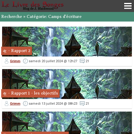
Recherche » Catégorie: Camps d'écriture
🛸 - Rapport 2
Grimm
samedi 20 juillet 2024 @ 12h27
21
🛸 - Rapport 1 - les objectifs
Grimm
samedi 13 juillet 2024 @ 08h23
21