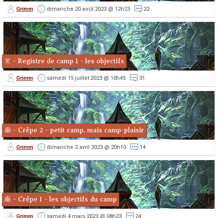
Grimm
dimanche 20 août 2023 @ 12h23
22
☠️ - Registre de camp 1 - les objectifs
Grimm
samedi 15 juillet 2023 @ 10h45
31
🥞 - Crêpe 2 - petit camp, mais camp-plaisir
Grimm
dimanche 2 avril 2023 @ 20h10
14
🥞 - Crêpe 1 - les objectifs du camp
Grimm
samedi 4 mars 2023 @ 08h23
24