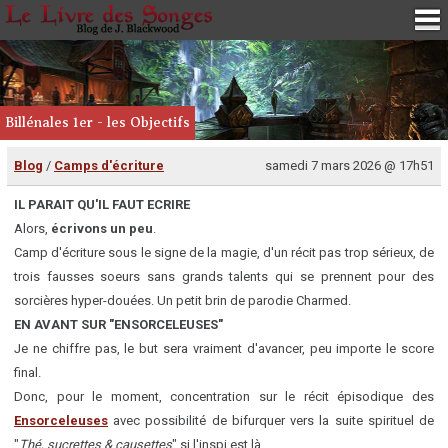
Billénales 1er - les Objectifs
Blog
/
Camps d'écriture
samedi 7 mars 2026 @ 17h51
IL PARAIT QU'IL FAUT ECRIRE
Alors,
écrivons un peu
.
Camp d'écriture sous le signe de la magie, d'un récit pas trop sérieux, de
trois fausses soeurs sans grands talents qui se prennent pour des
sorcières hyper-douées. Un petit brin de parodie Charmed.
EN AVANT SUR "ENSORCELEUSES"
Je ne chiffre pas, le but sera vraiment d'avancer, peu importe le score
final.
Donc, pour le moment, concentration sur le récit épisodique des
Ensorceleuses
avec possibilité de bifurquer vers la suite spirituel de
"
Thé, sucrettes & causettes
" si l'inspi est là.