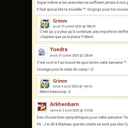
Super même si les avancées ne suffisent jamais à nos yeu
Il faut que je lise ta nouvelle ^^. Gogogo pour ton nouvea
Grimm
jeudi 31 juillet 2025 @ 08h24
C'est ça, y a plus qu'à continuer, peu importe le chiff
J'espère que ça te plaira !!! Merci
Yuedra
jeudi 31 juillet 2025 @ 23h04
C'est cool si t'as trouvé de quoi écrire cette semaine ^^
Courage pour le reste du camp ! :D
Grimm
lundi 4 août 2025 @ 16h16
Merci beaucoup ☺️
Arkhenbarn
samedi 2 août 2025 @ 21h26
Des choses bien sympathiques pour cette semaine ! Ta nou
PS : J'ai dit à Marteau que tes orteils ne sont pas des Curl