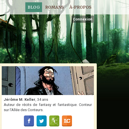
BLOG
ROMANS
À-PROPOS
Connexion
Jérôme M. Keller
, 34 ans
Auteur de récits de fantasy et fantastique. Conteur
sur l'Allée des Conteurs.