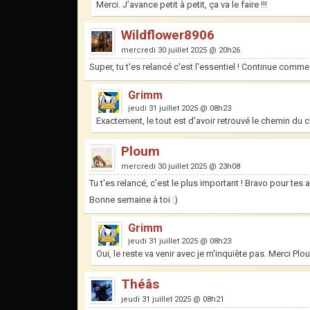
Merci. J’avance petit à petit, ça va le faire !!!
Wildflower8906
mercredi 30 juillet 2025 @ 20h26
Super, tu t'es relancé c'est l'essentiel ! Continue comme 
Grimm
jeudi 31 juillet 2025 @ 08h23
Exactement, le tout est d'avoir retrouvé le chemin du cl
Ploum
mercredi 30 juillet 2025 @ 23h08
Tu t'es relancé, c'est le plus important ! Bravo pour tes 
Bonne semaine à toi :)
Grimm
jeudi 31 juillet 2025 @ 08h23
Oui, le reste va venir avec je m'inquiète pas. Merci Plou
Théâs
jeudi 31 juillet 2025 @ 08h21