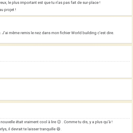
x, le plus important est que tu n'as pas fait de sur-place !
u projet !
re. J'ai même remis le nez dans mon fichier World building c'est dire.
velle était vraiment cool à lire 😉 . Comme tu dis, y a plus qu'à !
ys, il devrait te laisser tranquille 😆.