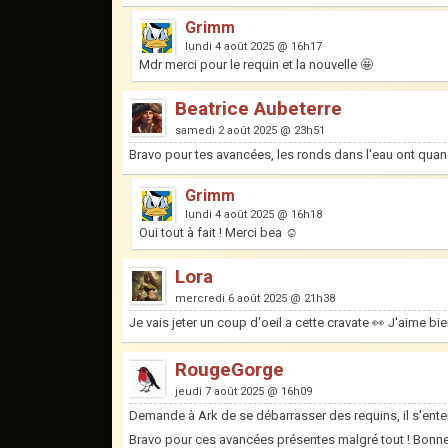
Grimm
lundi 4 août 2025 @ 16h17
Mdr merci pour le requin et la nouvelle 🤩
Beatrice Aubeterre
samedi 2 août 2025 @ 23h51
Bravo pour tes avancées, les ronds dans l'eau ont quand
Grimm
lundi 4 août 2025 @ 16h18
Oui tout à fait ! Merci bea ☺️
Lora
mercredi 6 août 2025 @ 21h38
Je vais jeter un coup d'oeil a cette cravate 👀 J'aime b
RougeGorge
jeudi 7 août 2025 @ 16h09
Demande à Ark de se débarrasser des requins, il s'ent
Bravo pour ces avancées présentes malgré tout ! Bonne