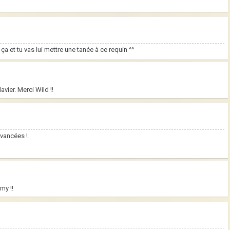
ça et tu vas lui mettre une tanée à ce requin ^^
avier. Merci Wild !!
avancées !
my !!