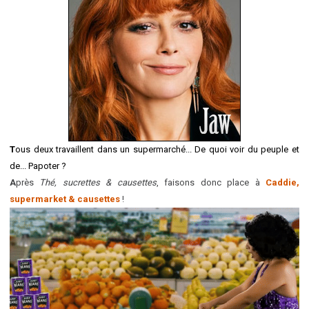
T
ous deux travaillent dans un supermarché... De quoi voir du peuple et
de... Papoter ?
A
près
Thé, sucrettes & causettes
, faisons donc place à
Caddie,
supermarket & causettes
!