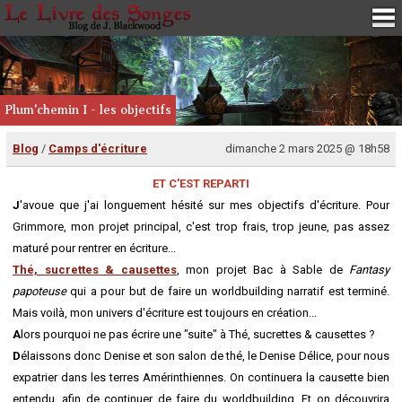
Plum'chemin I - les objectifs
Blog
/
Camps d'écriture
dimanche 2 mars 2025 @ 18h58
ET C'EST REPARTI
J
'avoue que j'ai longuement hésité sur mes objectifs d'écriture. Pour
Grimmore, mon projet principal, c'est trop frais, trop jeune, pas assez
maturé pour rentrer en écriture...
Thé, sucrettes & causettes
, mon projet Bac à Sable de
Fantasy
papoteuse
qui a pour but de faire un worldbuilding narratif est terminé.
Mais voilà, mon univers d'écriture est toujours en création...
A
lors pourquoi ne pas écrire une "suite" à Thé, sucrettes & causettes ?
D
élaissons donc Denise et son salon de thé, le Denise Délice, pour nous
expatrier dans les terres Amérinthiennes. On continuera la causette bien
entendu, afin de continuer de faire du worldbuilding. Et on découvrira