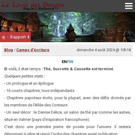
🛸 - Rapport 4
Blog
/
Camps d'écriture
dimanche 4 août 2024 @ 10h18
EN
FIN
E
t voilà, il était temps :
Thé, Sucrette & Causette est terminé
.
Quelques petites stats :
- Un prologue et un épilogue
- 16 courts chapitres, tous indépendants
- Chapitres papoteux écrits, pour la plupart, avec des défis donnés par
les membres de l'Allée des Conteurs
- Un seul décor : le Denise Délice, un salon de thé par comme les autres,
situé en Valmer (pays d'inspiration francophone).
C'est donc une première pierre de posée pour l'univers. Il restera
désormais à relire et revoir l'ordre des chapitres avant publication.