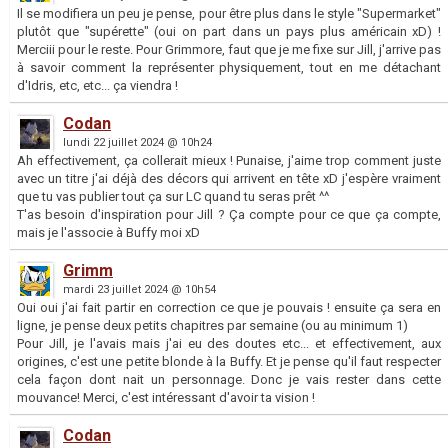
Il se modifiera un peu je pense, pour être plus dans le style "Supermarket"
plutôt que "supérette" (oui on part dans un pays plus américain xD) !
Merciii pour le reste. Pour Grimmore, faut que je me fixe sur Jill, j'arrive pas
à savoir comment la représenter physiquement, tout en me détachant
d'Idris, etc, etc... ça viendra !
Codan
lundi 22 juillet 2024 @ 10h24
Ah effectivement, ça collerait mieux ! Punaise, j'aime trop comment juste
avec un titre j'ai déjà des décors qui arrivent en tête xD j'espère vraiment
que tu vas publier tout ça sur LC quand tu seras prêt ^^
T'as besoin d'inspiration pour Jill ? Ça compte pour ce que ça compte,
mais je l'associe à Buffy moi xD
Grimm
mardi 23 juillet 2024 @ 10h54
Oui oui j'ai fait partir en correction ce que je pouvais ! ensuite ça sera en
ligne, je pense deux petits chapitres par semaine (ou au minimum 1)
Pour Jill, je l'avais mais j'ai eu des doutes etc... et effectivement, aux
origines, c'est une petite blonde à la Buffy. Et je pense qu'il faut respecter
cela façon dont nait un personnage. Donc je vais rester dans cette
mouvance! Merci, c'est intéressant d'avoir ta vision !
Codan