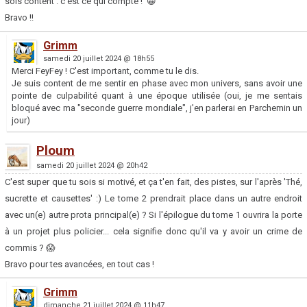
sois content : c'est ce qui compte ! 😀
Bravo !!
Grimm
samedi 20 juillet 2024 @ 18h55
Merci FeyFey ! C'est important, comme tu le dis.
Je suis content de me sentir en phase avec mon univers, sans avoir une
pointe de culpabilité quant à une époque utilisée (oui, je me sentais
bloqué avec ma "seconde guerre mondiale", j'en parlerai en Parchemin un
jour)
Ploum
samedi 20 juillet 2024 @ 20h42
C'est super que tu sois si motivé, et ça t'en fait, des pistes, sur l'après 'Thé,
sucrette et causettes' :) Le tome 2 prendrait place dans un autre endroit
avec un(e) autre prota principal(e) ? Si l'épilogue du tome 1 ouvrira la porte
à un projet plus policier... cela signifie donc qu'il va y avoir un crime de
commis ? 😱
Bravo pour tes avancées, en tout cas !
Grimm
dimanche 21 juillet 2024 @ 11h47