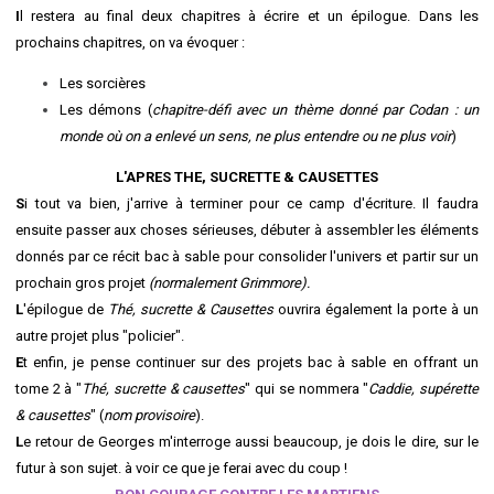
I
l restera au final deux chapitres à écrire et un épilogue. Dans les
prochains chapitres, on va évoquer :
Les sorcières
Les démons (
chapitre-défi avec un thème donné par Codan : un
monde où on a enlevé un sens, ne plus entendre ou ne plus voir
)
L'APRES THE, SUCRETTE & CAUSETTES
S
i tout va bien, j'arrive à terminer pour ce camp d'écriture. Il faudra
ensuite passer aux choses sérieuses, débuter à assembler les éléments
donnés par ce récit bac à sable pour consolider l'univers et partir sur un
prochain gros projet
(normalement Grimmore).
L
'épilogue de
Thé, sucrette & Causettes
ouvrira également la porte à un
autre projet plus "policier".
E
t enfin, je pense continuer sur des projets bac à sable en offrant un
tome 2 à "
Thé, sucrette & causettes
" qui se nommera "
Caddie, supérette
& causettes
" (
nom provisoire
).
L
e retour de Georges m'interroge aussi beaucoup, je dois le dire, sur le
futur à son sujet. à voir ce que je ferai avec du coup !