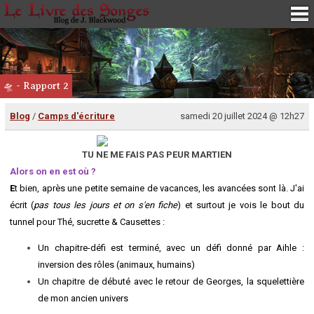
🛸 - Rapport 2
Blog
/
Camps d'écriture
samedi 20 juillet 2024 @ 12h27
TU NE ME FAIS PAS PEUR MARTIEN
Alors on en est où ?
E
t bien, après une petite semaine de vacances, les avancées sont là. J'ai
écrit (
pas tous les jours et on s'en fiche
) et surtout je vois le bout du
tunnel pour Thé, sucrette & Causettes :
Un chapitre-défi est terminé, avec un défi donné par Aihle :
inversion des rôles (animaux, humains)
Un chapitre de débuté avec le retour de Georges, la squelettière
de mon ancien univers