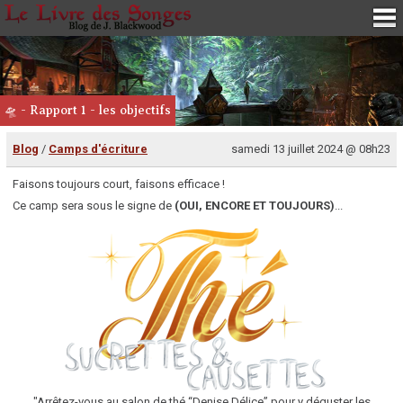
🛸 - Rapport 1 - les objectifs
Blog
/
Camps d'écriture
samedi 13 juillet 2024 @ 08h23
F
aisons toujours court, faisons efficace !
Ce camp sera sous le signe de
(OUI, ENCORE ET TOUJOURS)
...
"Arrêtez-vous au salon de thé “Denise Délice” pour y déguster les